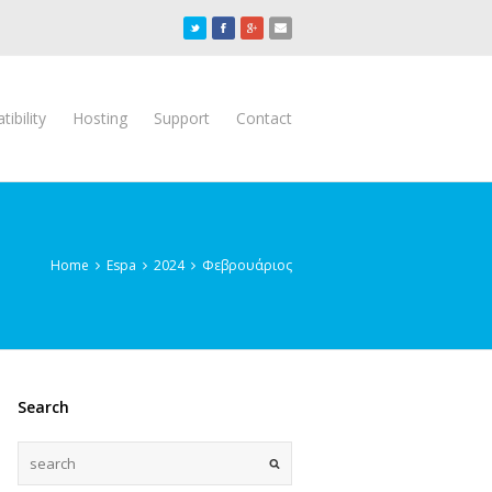
ibility
Hosting
Support
Contact
Home
Espa
2024
Φεβρουάριος
Search