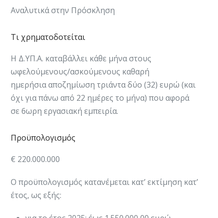
Αναλυτικά στην Πρόσκληση​​​
Τι χρηματοδοτείται
Η Δ.ΥΠ.Α. καταβάλλει κάθε μήνα στους
ωφελούμενους/ασκούμενους καθαρή
ημερήσια αποζημίωση τριάντα δύο (32) ευρώ (και
όχι για πάνω από 22 ημέρες το μήνα) που αφορά
σε 6ωρη εργασιακή εμπειρία.​
Προϋπολογισμός
€ 220.000.000
Ο προϋπολογισμός κατανέμεται κατ’ εκτίμηση κατ’
έτος, ως εξής:
για το έτος 2025: έως 1.550.000,00 ευρώ,