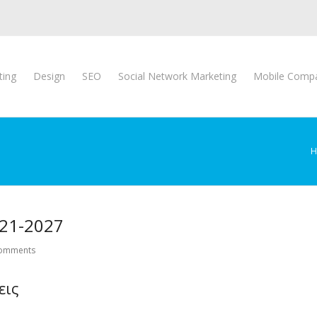
ting
Design
SEO
Social Network Marketing
Mobile Compat
H
021-2027
omments
εις