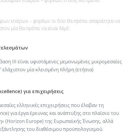
 τεσσάρων εταίρων – φορέων, ο ένας θα πρέπει
ρων εταίρων – φορέων οι δύο θα πρέπει απαραίτητα να
ιστον μία θα πρέπει να είναι ΜμΕ.
οτελεσμάτων
αση ΙΙΙ είναι υφιστάμενες μεμονωμένες μικρομεσαίες
’ ελάχιστον μία κλεισμένη πλήρη (ετήσια)
xcellence) για επιχειρήσεις
μεσαίες ελληνικές επιχειρήσεις που έλαβαν τη
ence) για έργα έρευνας και ανάπτυξης στο πλαίσιο του
 (Horizon Europe) της Ευρωπαϊκής Ένωσης, αλλά
εξάντλησης του διαθέσιμου προϋπολογισμού.