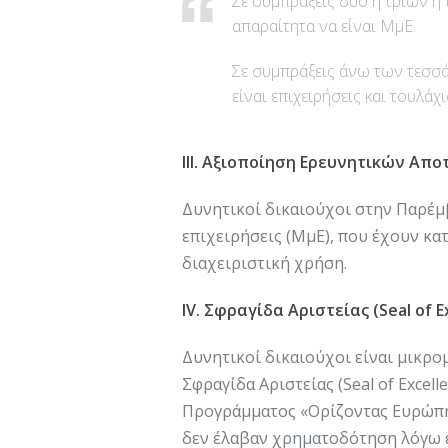
Σε συμπράξεις δύο ή τριών ή
απαραίτητα να είναι ΜμΕ.
Σε συμπράξεις άνω των τεσσά
είναι επιχειρήσεις και τουλάχ
III. Αξιοποίηση Ερευνητικών Απ
Δυνητικοί δικαιούχοι στην Παρέμβ
επιχειρήσεις (ΜμΕ), που έχουν κατ
διαχειριστική χρήση.
IV. Σφραγίδα Αριστείας (Seal of E
Δυνητικοί δικαιούχοι είναι μικρο
Σφραγίδα Αριστείας (Seal of Excell
Προγράμματος «Ορίζοντας Ευρώπη»
δεν έλαβαν χρηματοδότηση λόγω 