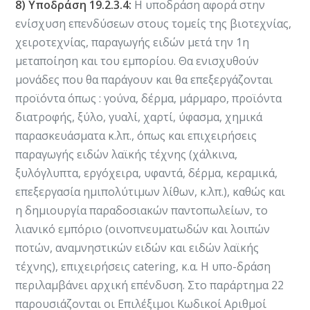
8) Υποδράση 19.2.3.4:
Η υποδράση αφορά στην
ενίσχυση επενδύσεων στους τομείς της βιοτεχνίας,
χειροτεχνίας, παραγωγής ειδών μετά την 1η
μεταποίηση και του εμπορίου. Θα ενισχυθούν
μονάδες που θα παράγουν και θα επεξεργάζονται
προϊόντα όπως : γούνα, δέρμα, μάρμαρο, προϊόντα
διατροφής, ξύλο, γυαλί, χαρτί, ύφασμα, χημικά
παρασκευάσματα κ.λπ., όπως και επιχειρήσεις
παραγωγής ειδών λαϊκής τέχνης (χάλκινα,
ξυλόγλυπτα, εργόχειρα, υφαντά, δέρμα, κεραμικά,
επεξεργασία ημιπολύτιμων λίθων, κ.λπ.), καθώς και
η δημιουργία παραδοσιακών παντοπωλείων, το
λιανικό εμπόριο (οινοπνευματωδών και λοιπών
ποτών, αναμνηστικών ειδών και ειδών λαϊκής
τέχνης), επιχειρήσεις catering, κ.α. Η υπο-δράση
περιλαμβάνει αρχική επένδυση. Στο παράρτημα 22
παρουσιάζονται οι Επιλέξιμοι Κωδικοί Αριθμοί