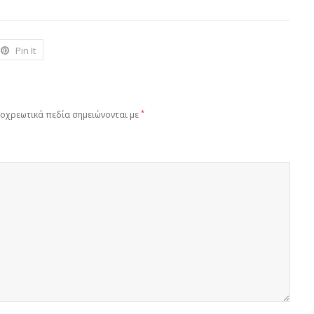
Pin It
*
οχρεωτικά πεδία σημειώνονται με